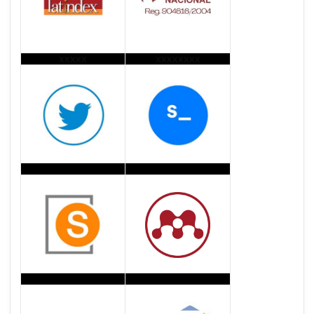
xxxxx
xxxxxxxx