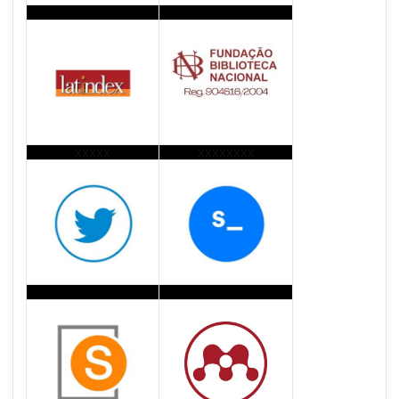
xxxxx
xxxxxxxx