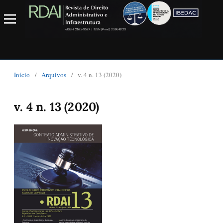
Início
/
Arquivos
/
v. 4 n. 13 (2020)
v. 4 n. 13 (2020)