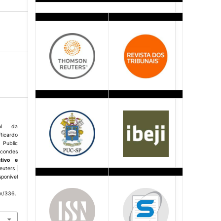
ial da
icardo
 Public
rcondes
ativo e
euters |
sponível
ew/336.