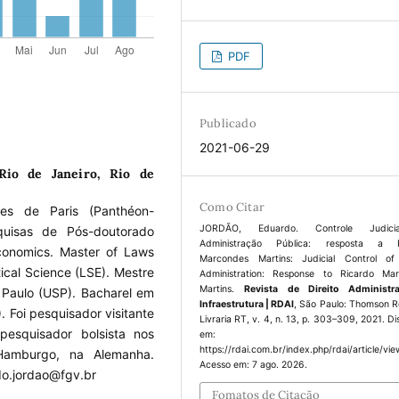
PDF
Publicado
2021-06-29
Rio de Janeiro, Rio de
Como Citar
des de Paris (Panthéon-
JORDÃO, Eduardo. Controle Judic
uisas de Pós-doutorado
Administração Pública: resposta a R
conomics. Master of Laws
Marcondes Martins: Judicial Control of
ical Science (LSE). Mestre
Administration: Response to Ricardo Ma
Martins.
Revista de Direito Administr
 Paulo (USP). Bacharel em
Infraestrutura | RDAI
, São Paulo: Thomson R
. Foi pesquisador visitante
Livraria RT, v. 4, n. 13, p. 303–309, 2021. Di
esquisador bolsista nos
em:
https://rdai.com.br/index.php/rdai/article/vi
Hamburgo, na Alemanha.
Acesso em: 7 ago. 2026.
do.jordao@fgv.br
Fomatos de Citação