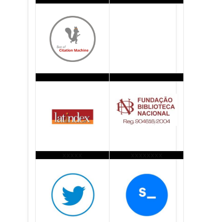
xxxxx
xxxxxxxx