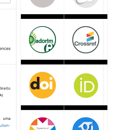
ences
ireito
AI
ob uma
ution-