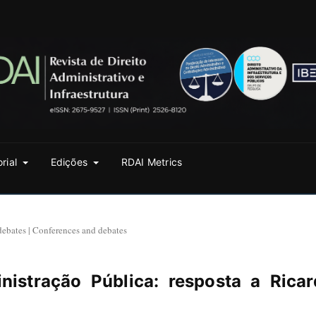
orial
Edições
RDAI Metrics
debates | Conferences and debates
nistração Pública: resposta a Rica