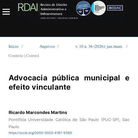
Início
/
Arquivos
/
v. 10 n. 36 (2026): jan./marc.
/
Controle | Control
Advocacia pública municipal e
efeito vinculante
Ricardo Marcondes Martins
Pontifícia Universidade Católica de São Paulo (PUC-SP), Sao
Paulo
https://orcid.org/0000-0002-4161-9390