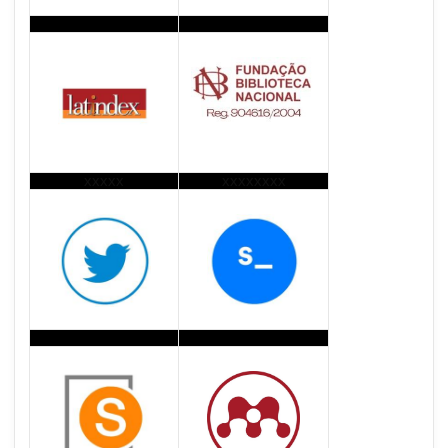
xxxxx
xxxxxxxx