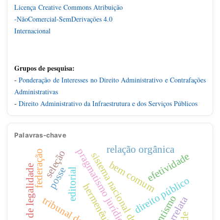
Licença
Creative Commons Atribuição
-NãoComercial-SemDerivações 4.0
Internacional
Grupos de pesquisa:
-
Ponderação de Interesses no Direito Administrativo e Contrafações
Administrativas
-
Direito Administrativo da Infraestrutura e dos Serviços Públicos
Palavras-chave
relação orgânica
pragmatismo jurídico
seleção
federação
sistema nacional de emprego
efetividade
bem comum
controle de legalidade
posse
editorial
direito público
hermenêutica
garantismo