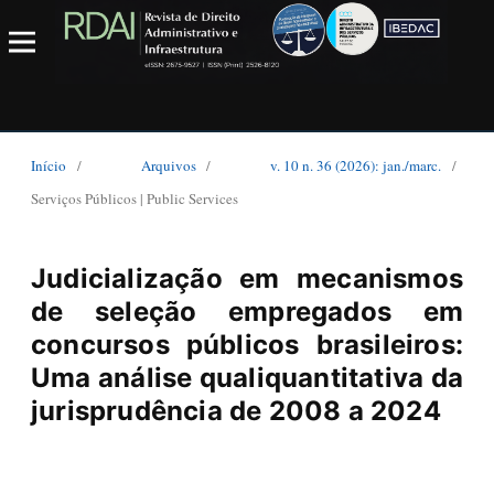
Início
/
Arquivos
/
v. 10 n. 36 (2026): jan./marc.
/
Serviços Públicos | Public Services
Judicialização em mecanismos
de seleção empregados em
concursos públicos brasileiros:
Uma análise qualiquantitativa da
jurisprudência de 2008 a 2024