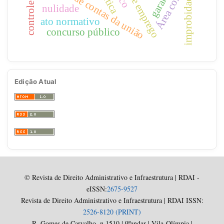
Área correlata
tribunal de contas da união
improbidade
nulidade
ato normativo
concurso público
Edição Atual
© Revista de Direito Administrativo e Infraestrutura | RDAI -
eISSN:
2675-9527
Revista de Direito Administrativo e Infraestrutura | RDAI ISSN:
2526-8120 (PRINT)
R. Gomes de Carvalho, n.1510 | 9ºandar | Vila-Olímpia |