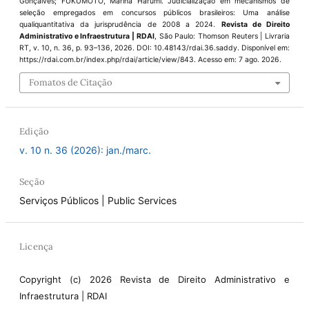
Gonçalves; FUKUMOTO, Marina Harumi. Judicialização em mecanismos de
seleção empregados em concursos públicos brasileiros: Uma análise
qualiquantitativa da jurisprudência de 2008 a 2024.
Revista de Direito
Administrativo e Infraestrutura | RDAI
, São Paulo: Thomson Reuters | Livraria
RT, v. 10, n. 36, p. 93–136, 2026. DOI: 10.48143/rdai.36.saddy. Disponível em:
https://rdai.com.br/index.php/rdai/article/view/843. Acesso em: 7 ago. 2026.
Fomatos de Citação
Edição
v. 10 n. 36 (2026): jan./marc.
Seção
Serviços Públicos | Public Services
Licença
Copyright (c) 2026 Revista de Direito Administrativo e
Infraestrutura | RDAI