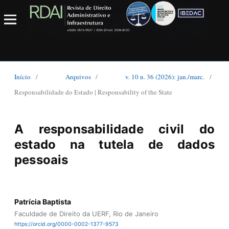
Início
/
Arquivos
/
v. 10 n. 36 (2026): jan./marc.
/
Responsabilidade do Estado | Responsability of the State
A responsabilidade civil do
estado na tutela de dados
pessoais
Patrícia Baptista
Faculdade de Direito da UERF, Rio de Janeiro
https://orcid.org/0000-0002-1377-9573