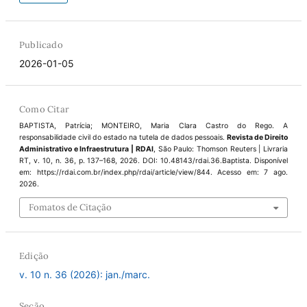
Publicado
2026-01-05
Como Citar
BAPTISTA, Patrícia; MONTEIRO, Maria Clara Castro do Rego. A
responsabilidade civil do estado na tutela de dados pessoais.
Revista de Direito
Administrativo e Infraestrutura | RDAI
, São Paulo: Thomson Reuters | Livraria
RT, v. 10, n. 36, p. 137–168, 2026. DOI: 10.48143/rdai.36.Baptista. Disponível
em: https://rdai.com.br/index.php/rdai/article/view/844. Acesso em: 7 ago.
2026.
Fomatos de Citação
Edição
v. 10 n. 36 (2026): jan./marc.
Seção