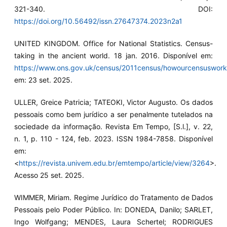
321-340. DOI:
https://doi.org/10.56492/issn.27647374.2023n2a1
UNITED KINGDOM. Office for National Statistics. Census-
taking in the ancient world. 18 jan. 2016. Disponível em:
https://www.ons.gov.uk/census/2011census/howourcensusworks
em: 23 set. 2025.
ULLER, Greice Patricia; TATEOKI, Victor Augusto. Os dados
pessoais como bem jurídico a ser penalmente tutelados na
sociedade da informação. Revista Em Tempo, [S.l.], v. 22,
n. 1, p. 110 - 124, feb. 2023. ISSN 1984-7858. Disponível
em:
<
https://revista.univem.edu.br/emtempo/article/view/3264
>.
Acesso 25 set. 2025.
WIMMER, Miriam. Regime Jurídico do Tratamento de Dados
Pessoais pelo Poder Público. In: DONEDA, Danilo; SARLET,
Ingo Wolfgang; MENDES, Laura Schertel; RODRIGUES