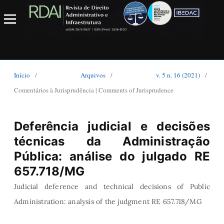
Início
/
Arquivos
/
v. 5 n. 16 (2021)
/
Comentários à Jurisprudência | Comments of Jurisprudence
Deferência judicial e decisões
técnicas da Administração
Pública: análise do julgado RE
657.718/MG
Judicial deference and technical decisions of Public
Administration: analysis of the judgment RE 657.718/MG