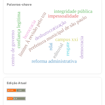
Palavras-chave
integridade pública
limites À revisão pelo tcu
confiança legítima
impessoalidade
prefeitura municipal de são paulo
burocracia
desburocratização
centro de governo
democracia
campus xxi
editorial
resgate
rdai
reforma administrativa
Edição Atual