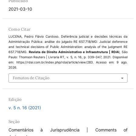
Publicado
2021-03-10
Como Citar
LUCENA, Pedro Flávio Cardoso. Deferência judicial e decisões técnicas da
Administração Pública: análise do julgado RE 657.718/MG: Judicial deference
and technical decisions of Public Administration: analysis of the judgment RE
657.718/MG.
Revista de Direito Administrativo e Infraestrutura | RDAI
, São
Paulo: Thomson Reuters | Livraria RT, v. 5, n. 16, p. 339–347, 2021. Disponível
em: https://rdai.com.br/index.php/rdai/article/view/283. Acesso em: 9 ago.
2026.
Fomatos de Citação
Edição
v. 5 n. 16 (2021)
Seção
Comentários à Jurisprudência | Comments of