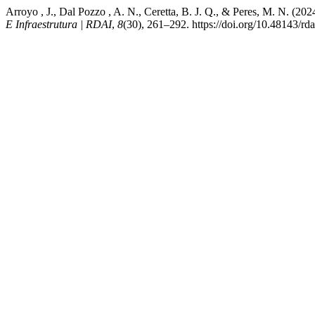
Arroyo , J., Dal Pozzo , A. N., Ceretta, B. J. Q., & Peres, M. N. (20
E Infraestrutura | RDAI
,
8
(30), 261–292. https://doi.org/10.48143/rda